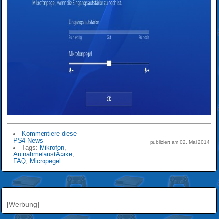
Kommentiere diese
PS4 News
publiziert am 02. Mai 2014
Tags:
Mikrofon
,
AufnahmelaustÃ¤rke
,
FAQ
,
Micropegel
[Werbung]