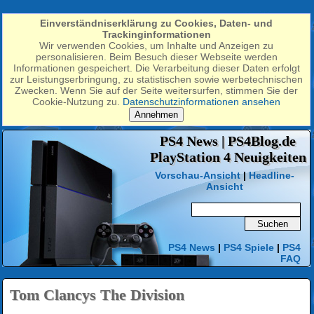
Einverständniserklärung zu Cookies, Daten- und
Trackinginformationen
Wir verwenden Cookies, um Inhalte und Anzeigen zu
personalisieren. Beim Besuch dieser Webseite werden
Informationen gespeichert. Die Verarbeitung dieser Daten erfolgt
zur Leistungserbringung, zu statistischen sowie werbetechnischen
Zwecken. Wenn Sie auf der Seite weitersurfen, stimmen Sie der
Cookie-Nutzung zu.
Datenschutzinformationen ansehen
Annehmen
PS4 News | PS4Blog.de
PlayStation 4 Neuigkeiten
Vorschau-Ansicht
|
Headline-
Ansicht
PS4 News
|
PS4 Spiele
|
PS4
FAQ
Tom Clancys The Division